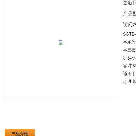
更新日
产品型
访问次
SGT
本系列
本三菱
机从小
靠,本
适用于
步进电
产品介绍