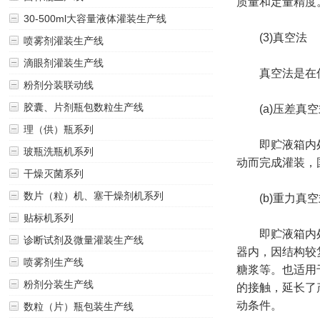
质量和定量精度
30-500ml大容量液体灌装生产线
(3)真空法
喷雾剂灌装生产线
滴眼剂灌装生产线
真空法是在低
粉剂分装联动线
胶囊、片剂瓶包数粒生产线
(a)压差真空
理（供）瓶系列
即贮液箱内处于
玻瓶洗瓶机系列
动而完成灌装，
干燥灭菌系列
数片（粒）机、塞干燥剂机系列
(b)重力真空
贴标机系列
即贮液箱内处于
诊断试剂及微量灌装生产线
器内，因结构较
喷雾剂生产线
糖浆等。也适用
粉剂分装生产线
的接触，延长了
动条件。
数粒（片）瓶包装生产线