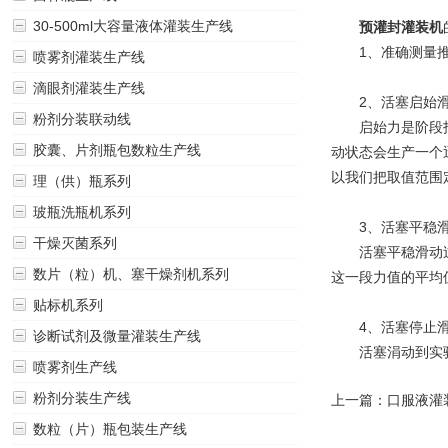
30-500ml大容量液体灌装生产线
预灌封灌装机
1、准确测量推杆
喷雾剂灌装生产线
滴眼剂灌装生产线
2、活塞启始滑
粉剂分装联动线
启始力是阶段指开
胶囊、片剂瓶包数粒生产线
动状态会生产一个
以我们把取值范围
理（供）瓶系列
玻瓶洗瓶机系列
3、活塞平稳滑
干燥灭菌系列
活塞平稳滑动过程
数片（粒）机、塞干燥剂机系列
这一段力值的平均值
贴标机系列
4、活塞停止滑
诊断试剂及微量灌装生产线
活塞涓动到实验开
喷雾剂生产线
粉剂分装生产线
上一篇：
口服液灌
数粒（片）瓶包装生产线